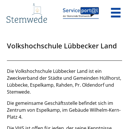
Zum Header
Zum Hauptinhalt
Zum Footer
Zum Hauptinhalt springen
Volkshochschule Lübbecker Land
Beschreibung
Die Volkshochschule Lübbecker Land ist ein
Zweckverband der Städte und Gemeinden Hüllhorst,
Lübbecke, Espelkamp, Rahden, Pr. Oldendorf und
Stemwede.
Die gemeinsame Geschäftsstelle befindet sich im
Zentrum von Espelkamp, im Gebäude Wilhelm-Kern-
Platz 4.
Die VHS ist offen für jeden, der seine Kenntnisse,