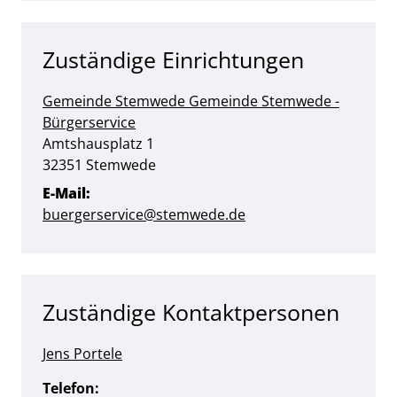
Zuständige Einrichtungen
Gemeinde Stemwede
Gemeinde Stemwede -
Bürgerservice
Straße:
Hausnummer:
Amtshausplatz
1
PLZ:
Ort:
32351
Stemwede
E-Mail:
buergerservice@stemwede.de
Zuständige Kontaktpersonen
Jens Portele
Telefon: