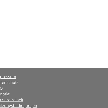
mpressum
tenschutz
AQ
ntakt
rrierefreiheit
tzungsbedingungen