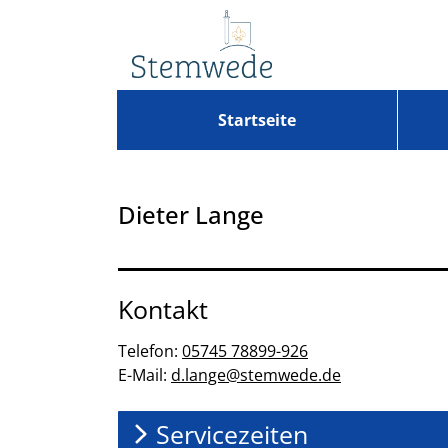
Zum Header
Zum Hauptinhalt
Zum Footer
Zum Hauptinhalt springen
Startseite
Dieter Lange
Kontakt
Telefon:
05745 78899-926
E-Mail:
d.lange@stemwede.de
Servicezeiten