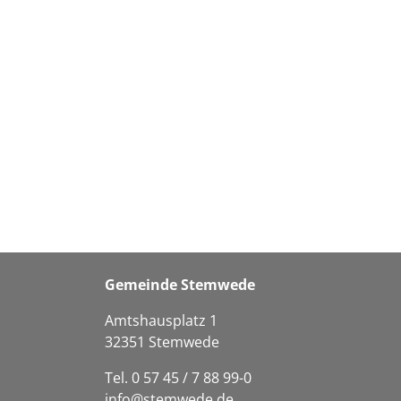
Gemeinde Stemwede
Amtshausplatz 1
32351 Stemwede
Tel. 0 57 45 / 7 88 99-0
info@stemwede.de