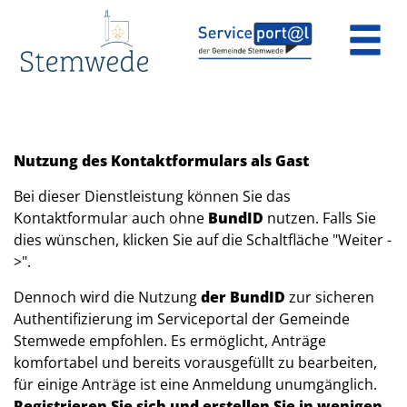
Zum Header
Zum Hauptinhalt
Zum Footer
Zum Hauptinhalt springen
Nutzung des Kontaktformulars als Gast
Bei dieser Dienstleistung können Sie das
Kontaktformular auch ohne
BundID
nutzen. Falls Sie
dies wünschen, klicken Sie auf die Schaltfläche "Weiter -
>".
Dennoch wird die Nutzung
der BundID
zur sicheren
Authentifizierung im Serviceportal der Gemeinde
Stemwede empfohlen. Es ermöglicht, Anträge
komfortabel und bereits vorausgefüllt zu bearbeiten,
für einige Anträge ist eine Anmeldung unumgänglich.
Registrieren Sie sich und erstellen Sie in wenigen