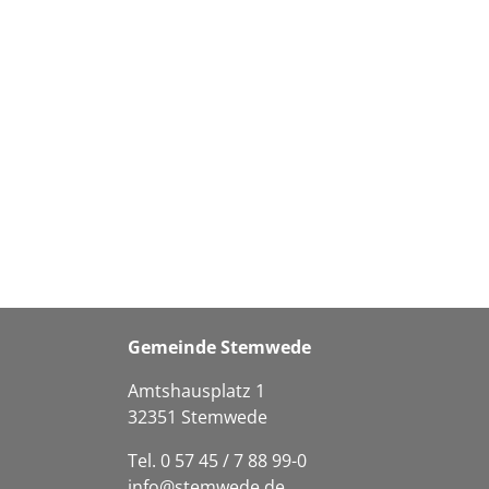
Gemeinde Stemwede
Amtshausplatz 1
32351 Stemwede
Tel. 0 57 45 / 7 88 99-0
info@stemwede.de