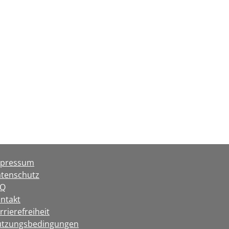
mpressum
tenschutz
AQ
ntakt
rrierefreiheit
tzungsbedingungen