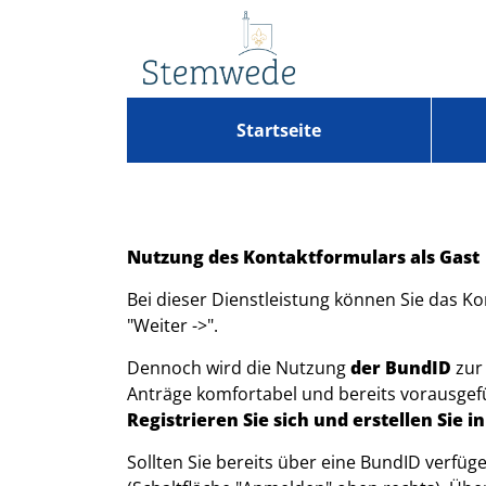
Zum Header
Zum Hauptinhalt
Zum Footer
Zum Hauptinhalt springen
Startseite
Nutzung des Kontaktformulars als Gast
Bei dieser Dienstleistung können Sie das 
"Weiter ->".
Dennoch wird die Nutzung
der BundID
zur
Anträge komfortabel und bereits vorausgefü
Registrieren Sie sich und erstellen Sie 
Sollten Sie bereits über eine BundID verfü