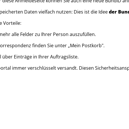
er diese Anmeldeseite können Sie auch eine neue BundID an
eicherten Daten vielfach nutzen: Dies ist die Idee
der Bun
 Vorteile:
mehr alle Felder zu Ihrer Person auszufüllen.
Korrespondenz finden Sie unter „Mein Postkorb".
 über Einträge in Ihrer Auftragsliste.
rtal immer verschlüsselt versandt. Diesen Sicherheitsanspr