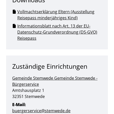
Vollmachtserklärung Eltern (Ausstellung
Reisepass minderjähriges Kind)
Informationsblatt nach Art. 13 der EU-
Datenschutz-Grundverordnung (DS-GVO)
Reisepass
Zuständige Einrichtungen
Gemeinde Stemwede
Gemeinde Stemwede -
Bürgerservice
Straße:
Hausnummer:
Amtshausplatz
1
PLZ:
Ort:
32351
Stemwede
E-Mail:
buergerservice@stemwede.de