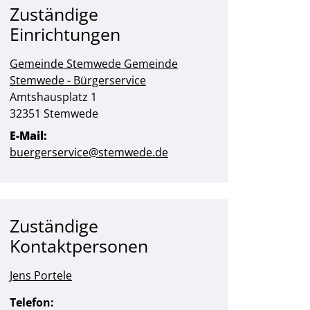
Zuständige
Einrichtungen
Gemeinde Stemwede
Gemeinde
Stemwede - Bürgerservice
Straße:
Hausnummer:
Amtshausplatz
1
PLZ:
Ort:
32351
Stemwede
E-Mail:
buergerservice@stemwede.de
Zuständige
Kontaktpersonen
Jens Portele
Telefon: