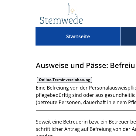
Zum Header
Zum Hauptinhalt
Zum Footer
Zum Hauptinhalt springen
Startseite
Ausweise und Pässe: Befreiu
Online-Terminvereinbarung
Kurzbeschreibung
Eine Befreiung von der Personalausweispflic
pflegebedürftig sind oder aus gesundheitl
(betreute Personen, dauerhaft in einem Pf
Beschreibung
Soweit eine Betreuerin bzw. ein Betreuer be
schriftlicher Antrag auf Befreiung von der A