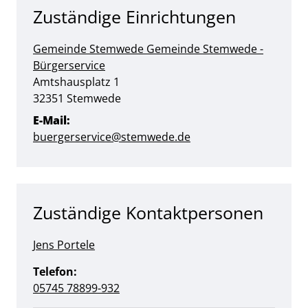
Zuständige Einrichtungen
Gemeinde Stemwede
Gemeinde Stemwede -
Bürgerservice
Straße:
Hausnummer:
Amtshausplatz
1
PLZ:
Ort:
32351
Stemwede
E-Mail:
buergerservice@stemwede.de
Zuständige Kontaktpersonen
Jens Portele
Telefon:
05745 78899-932