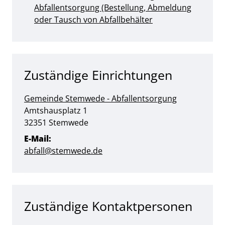
Abfallentsorgung (Bestellung, Abmeldung
oder Tausch von Abfallbehälter
Zuständige Einrichtungen
Gemeinde Stemwede - Abfallentsorgung
Straße:
Hausnummer:
Amtshausplatz
1
PLZ:
Ort:
32351
Stemwede
E-Mail:
abfall@stemwede.de
Zuständige Kontaktpersonen