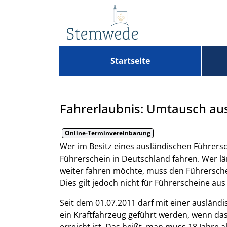
Zum Header
Zum Hauptinhalt
Zum Footer
Zum Hauptinhalt springen
Startseite
Fahrerlaubnis: Umtausch au
Online-Terminvereinbarung
Kurzbeschreibung
Wer im Besitz eines ausländischen Führersc
Führerschein in Deutschland fahren. Wer lä
weiter fahren möchte, muss den Führersche
Dies gilt jedoch nicht für Führerscheine aus
Seit dem 01.07.2011 darf mit einer ausländ
ein Kraftfahrzeug geführt werden, wenn da