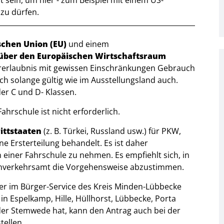
lt sein, um hier - zum Beispiel mit einem US-
zu dürfen.
schen Union (EU)
und einem
über den Europäischen Wirtschaftsraum
hrerlaubnis mit gewissen Einschränkungen Gebrauch
h solange gültig wie im Ausstellungsland auch.
er C und D- Klassen.
hrschule ist nicht erforderlich.
ittstaaten
(z. B. Türkei, Russland usw.) für PKW,
ne Ersterteilung behandelt. Es ist daher
 einer Fahrschule zu nehmen. Es empfiehlt sich, in
ßenverkehrsamt die Vorgehensweise abzustimmen.
r im Bürger-Service des Kreis Minden-Lübbecke
n Espelkamp, Hille, Hüllhorst, Lübbecke, Porta
der Stemwede hat, kann den Antrag auch bei der
tellen.