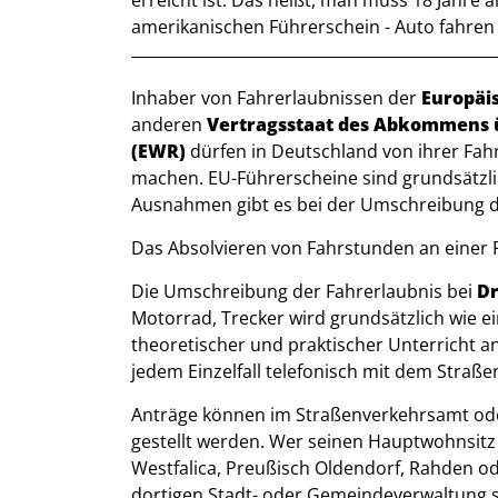
erreicht ist. Das heißt, man muss 18 Jahre a
amerikanischen Führerschein - Auto fahren 
Beschreibung
Inhaber von Fahrerlaubnissen der
Europäi
anderen
Vertragsstaat des Abkommens 
(EWR)
dürfen in Deutschland von ihrer Fa
machen. EU-Führerscheine sind grundsätzlic
Ausnahmen gibt es bei der Umschreibung d
Das Absolvieren von Fahrstunden an einer Fa
Die Umschreibung der Fahrerlaubnis bei
Dr
Motorrad, Trecker wird grundsätzlich wie ei
theoretischer und praktischer Unterricht an
jedem Einzelfall telefonisch mit dem Stra
Anträge können im Straßenverkehrsamt ode
gestellt werden. Wer seinen Hauptwohnsitz i
Westfalica, Preußisch Oldendorf, Rahden o
dortigen Stadt- oder Gemeindeverwaltung s