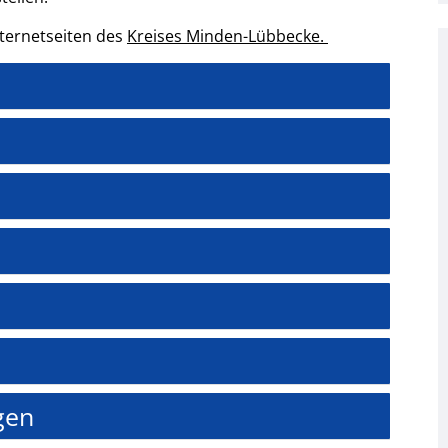
nternetseiten des
Kreises Minden-Lübbecke.
gen