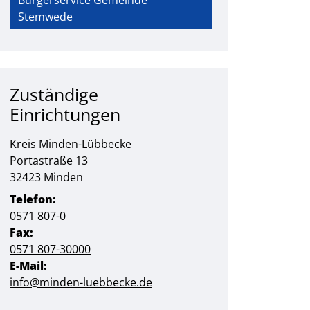
Bürgerservice Gemeinde
Stemwede
Zuständige
Einrichtungen
Kreis Minden-Lübbecke
Straße:
Hausnummer:
Portastraße
13
PLZ:
Ort:
32423
Minden
Telefon:
0571 807-0
Fax:
0571 807-30000
E-Mail:
info@minden-luebbecke.de